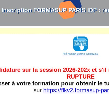
 Inscription FORMASUP PARIS IDF : re
Pré-remplir la fiche Employeur
ature sur la session 2026-202x et s'il 
RUPTURE
ser à votre formation pour obtenir le tu
sur
https://flkv2.formasup-pa