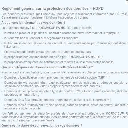
Règlement général sur la protection des données – RGPD
Les données recueillies sur Forma’link font l’objet d’un traitement informatisé par FORM
Ce traitement a pour fondement juridique l’exécution du contrat.
À quoi sert le traitement de vos données ?
Le traitement déployé par FORMASUP PARIS IDF a pour finalités :
-
la mise en place et la gestion du contrat d’alternance entre l’alternant et l’employeur ;
-
la transmission du contrat aux organismes financeurs ;
-
la transmission des données du contrat et leur réutilisation par l’établissement d’ense
l’alternant ;
-
l’information des droits et devoirs des alternants et employeurs ;
-
la proposition des actions mises en place par FORMASUP PARIS IDF ;
-
la proposition d’enquêtes de satisfaction et relatives à l’insertion professionnelle.
Quelles catégories de données seront collectées et traitées ?
Pour répondre à ces finalités, nous pourrons être amenés à collecter vos informations suiva
-
Données d’identification : nom, prénom, numéro de sécurité sociale (NIR)* ;
-
Données de vie personnelle : date et département de naissance, adresse postale, email
situation de handicap, boursier, catégorie professionnelle des parents ;
-
Données de vie professionnelle : type de contrat, CV, situation professionnelle, diplôm
supérieur, rémunération ;
-
Données liées à la formation choisie : nom, durée, dates, lieu de la formation ;
-
Données liées à l’employeur : raison sociale, adresse postale, dates de contrat, maîtres d
mission et intitulé du poste.
*Le NIR ou numéro de sécurité sociale de l’apprenti est collecté par FORMASUP P
transmission à l’organisme financeur du contrat conformément à la délibération de la CNIL
aucun cas traité pour une autre finalité.
Quelle est la durée de conservation de vos données ?