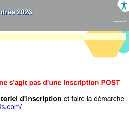
ntrée 2026
non connecté.
ne s'agit pas d'une inscription POST
toriel d'inscription
et faire la démarche
ris.com/